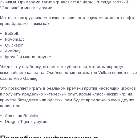
линиями. Примерами таких игр являются “Шары”, “Всегда горячий”,
“Славяне” и многие другие.
Мы также сотрудничаем с известными поставщиками игрового софта,
провайдерами, таким как:
BetSoft;
Novomatic;
Quickspin;
AvoPlay.
Igrosoft и многие другие.
Увидев эту подборку, вы сможете убедиться, что игры вправду
высочайшего качества. Особенностью автоматов Vulkan является live
casino Vivo Gaming.
Это позволяет играть в реальном времени против настоящих игроков
и получить предельно интересный опыт. Кроме классических игр, на
примере блэкджека или рулетки, вам будет предложено куча других
вариантов:
American Roulette;
Dragon Tiger и другие.