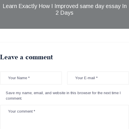
Learn Exactly How I Improved same day essay In
2 Days
Leave a comment
Save my name, email, and website in this browser for the next time I
comment.