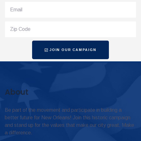
JOIN OUR CAMPAIGN
About
Be part of the movement and participate in building a
better future for New Orleans! Join this historic campaign
and stand up for the values that make our city great. Make
a difference.