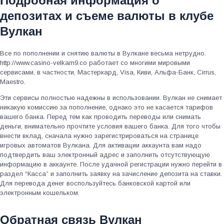
Подробная информация о
депозитах и съеме валюты в клубе
Вулкан
Все по пополнении и снятию валюты в Вулкане весьма нетрудно.
http://www.casino-velkam9.co работает со многими мировыми
сервисами, в частности, Мастеркард, Visa, Киви, Альфа-Банк, Cirrus,
Maestro.
Эти сервисы полностью надежны в использовании. Вулкан не снимает
никакую комиссию за пополнение, однако это не касается тарифов
вашего банка. Перед тем как проводить переводы или снимать
деньги, внимательно прочтите условия вашего банка. Для того чтобы
внести вклад, сначала нужно зарегистрироваться на странице
игровых автоматов Вулкана. Для активации аккаунта вам надо
подтвердить ваш электронный адрес и заполнить отсутствующую
информацию в аккаунте. После удачной регистрации нужно перейти в
раздел “Касса” и заполнить заявку на зачисление депозита на ставки.
Для перевода денег воспользуйтесь банковской картой или
электронным кошельком.
Обратная связь Вулкан