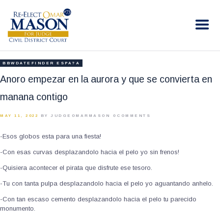
RE-ELECT OMAR MASON JUDGE
Election Campaign
HOME
BBWDATEFINDER ESPA?A
BIO
Anoro empezar en la aurora y que se convierta en
CONTACT
manana contigo
VOLUNTEER
MAY 11, 2022
BY JUDGEOMARMASON
0
COMMENTS
DONATE
-Esos globos esta para una fiesta!
-Con esas curvas desplazandolo hacia el pelo yo sin frenos!
-Quisiera acontecer el pirata que disfrute ese tesoro.
-Tu con tanta pulpa desplazandolo hacia el pelo yo aguantando anhelo.
-Con tan escaso cemento desplazandolo hacia el pelo tu parecido
monumento.