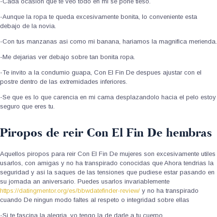
-Cada ocasion que te veo todo en mi se pone tieso.
-Aunque la ropa te queda excesivamente bonita, lo conveniente esta
debajo de la novia.
-Con tus manzanas asi­ como mi banana, hariamos la magnifica merienda.
-Me dejarias ver debajo sobre tan bonita ropa.
-Te invito a la condumio guapa, Con El Fin De despues ajustar con el
postre dentro de las extremidades inferiores.
-Se que es lo que carencia en mi cama desplazandolo hacia el pelo estoy
seguro que eres tu.
Piropos de reir Con El Fin De hembras
Aquellos piropos para reir Con El Fin De mujeres son excesivamente utiles
usarlos, con amigas y no ha transpirado conocidas que Ahora tendri­as la
seguridad y asi la saques de las tensiones que pudiese estar pasando en
su jornada an aniversario. Puedes usarlos invariablemente
https://datingmentor.org/es/bbwdatefinder-review/
y no ha transpirado
cuando De ningun modo faltes al respeto o integridad sobre ellas
-Si te fascina la alegria, yo tengo la de darle a tu cuerpo.