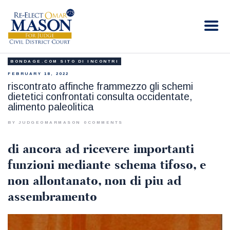
RE-ELECT OMAR MASON JUDGE
Election Campaign
BONDAGE.COM SITO DI INCONTRI
HOME
FEBRUARY 18, 2022
BIO
riscontrato affinche frammezzo gli schemi
dietetici confrontati consulta occidentate,
CONTACT
alimento paleolitica
VOLUNTEER
BY JUDGEOMARMASON
0
COMMENTS
DONATE
di ancora ad ricevere importanti
funzioni mediante schema tifoso, e
non allontanato, non di piu ad
assembramento