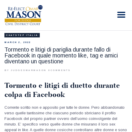
RE-ELECT OMAR MASON JUDGE
Election Campaign
CHATSTEP ITALIA
HOME
MARCH 2, 2022
BIO
Tormento e litigi di pariglia durante fallo di
Facebook in quale momento like, tag e amici
CONTACT
diventano un questione
VOLUNTEER
BY JUDGEOMARMASON
0
COMMENTS
DONATE
Tormento e litigi di duetto durante
colpa di Facebook
Corrente scritto non e apposito per tutte le donne. Pero abbandonato
verso quelle tantissime che ciascuno periodo sbriciano il profilo
Facebook del proprio partner ovvero dell’uomo coinvolgente del
minuto. E’ specifico verso quelle donne che misurano il loro sex
appeal in like. A quelle donne cosicche controllano altre donne e sono