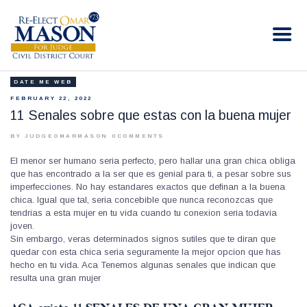
RE-ELECT OMAR MASON JUDGE
Election Campaign
DATE ME WEB
HOME
FEBRUARY 22, 2022
BIO
11 Senales sobre que estas con la buena mujer
CONTACT
BY JUDGEOMARMASON
0
COMMENTS
VOLUNTEER
El menor ser humano seri­a perfecto, pero hallar una gran chica obliga
DONATE
que has encontrado a la ser que es genial para ti, a pesar sobre sus
imperfecciones. No hay estandares exactos que definan a la buena
chica. Igual que tal, seri­a concebible que nunca reconozcas que
tendri­as a esta mujer en tu vida cuando tu conexion seri­a todavia
joven.
Sin embargo, veras determinados signos sutiles que te diran que
quedar con esta chica seri­a seguramente la mejor opcion que has
hecho en tu vida. Aca Tenemos algunas senales que indican que
resulta una gran mujer