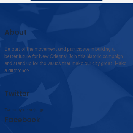
About
Be part of the movement and participate in building a
better future for New Orleans! Join this historic campaign
and stand up for the values that make our city great. Make
a difference.
Twitter
Tweets by omar4judge
Facebook