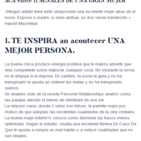
ACA existe 11 SENALES DE UNA GRAN MUJER
«Ningun adulto tiene exito desprovisto una excelente mujer atras de el
novio. Esposa o madre, si seri­a ambas, es dos veces bendecido.»
Harold Macmillan
1. TE INSPIRA an acontecer UNA
MEJOR PERSONA.
La buena chica produce energia positiva que te realiza advertir que
eres competente sobre elaborar cualquier cosa. No obstante la novia
no te empuja ni te impone. En cambio, la novia te guia y no ha
transpirado te ayuda an obtener tus metas y no ha transpirado
suenos.
Un analisis visto en la revista Personal Relationships analizo como
las parejas afectan el interes de identidad de una ser.
La relacion sana, donde 2 seres son felices, te permite mejor por
motivo de que adoptas las excelentes cualidades de la otra cristiano.
La buena mujer Ademi?s conoce como disminuir tus trazos menos
optimistas. Segun el estudio, resulta una excelente femina En Caso De
Que te ayuda a romper un mal habito o a reducir cualidades que no
son ideales.