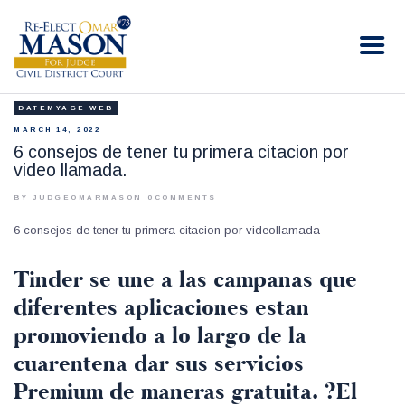
RE-ELECT OMAR MASON JUDGE
Election Campaign
DATEMYAGE WEB
HOME
MARCH 14, 2022
BIO
6 consejos de tener tu primera citacion por
video llamada.
CONTACT
VOLUNTEER
BY JUDGEOMARMASON
0
COMMENTS
DONATE
6 consejos de tener tu primera citacion por videollamada
Tinder se une a las campanas que
diferentes aplicaciones estan
promoviendo a lo largo de la
cuarentena dar sus servicios
Premium de maneras gratuita. ?El