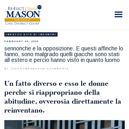
RE-ELECT OMAR MASON JUDGE
Election Campaign
IMEETZU SITO DI INCONTRI
HOME
FEBRUARY 20, 2022
BIO
sennonche e la opposizione. E questi affinche lo
fanno, sono malgrado quelli giacche sono stati
CONTACT
all estero e percio hanno visto in quanto luomo
VOLUNTEER
BY JUDGEOMARMASON
0
COMMENTS
DONATE
Un fatto diverso e esso le donne
perche si riappropriano della
abitudine, ovverosia direttamente la
reinventano.