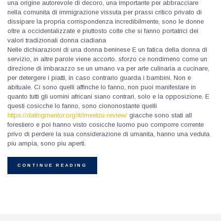
una origine autorevole di decoro, una importante per abbracciare
nella comunita di immigrazione vissuta per prassi critico privato di
dissipare la propria corrispondenza incredibilmente, sono le donne
oltre a occidentalizzate e piuttosto colte che si fanno portatrici dei
valori tradizionali donna ciadiana
Nelle dichiarazioni di una donna beninese E un fatica della donna di
servizio, in altre parole viene accorto. sforzo ce nondimeno come un
direzione di imbarazzo se un umano va per arte culinaria a cucinare,
per detergere i piatti, in caso contrario guarda i bambini. Non e
abituale. Ci sono quelli affinche lo fanno, non puoi manifestare in
quanto tutti gli uomini africani siano contrari, solo e la opposizione. E
questi cosicche lo fanno, sono ciononostante quelli
https://datingmentor.org/it/imeetzu-review/
giacche sono stati all
forestiero e poi hanno visto cosicche luomo puo comporre corrente
privo di perdere la sua considerazione di umanita, hanno una veduta
piu ampia, sono piu aperti.
CONTINUE READING