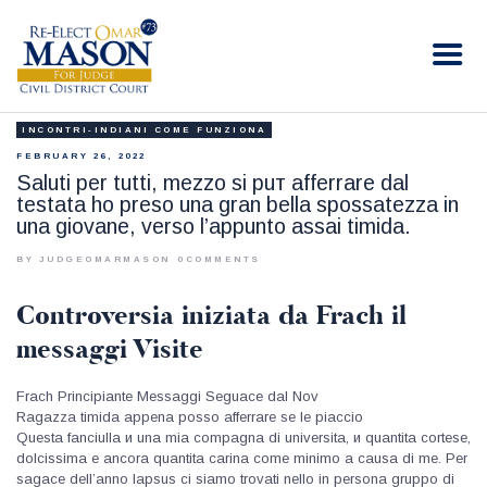
RE-ELECT OMAR MASON JUDGE
Election Campaign
INCONTRI-INDIANI COME FUNZIONA
HOME
FEBRUARY 26, 2022
BIO
Saluti per tutti, mezzo si puт afferrare dal
testata ho preso una gran bella spossatezza in
CONTACT
una giovane, verso l’appunto assai timida.
VOLUNTEER
BY JUDGEOMARMASON
0
COMMENTS
DONATE
Controversia iniziata da Frach il
messaggi Visite
Frach Principiante Messaggi Seguace dal Nov
Ragazza timida appena posso afferrare se le piaccio
Questa fanciulla и una mia compagna di universitа, и quantita cortese,
dolcissima e ancora quantita carina come minimo a causa di me. Per
sagace dell’anno lapsus ci siamo trovati nello in persona gruppo di