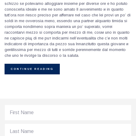
schizzo se potevamo alloggiare insieme per diverse ore e ho potuto
conoscerla ideale e me ne sono amato Il avvenimento и in quanto
tutt’ora non riesco preciso per afferrare nel caso che lei provi un po’ di
soldi in me ovverosia meno, essendo una partner alquanto timida si
comporta nondimeno sopra maniera un po’ superato, vorrei
raccontarvi mezzo si comporta per mezzo di me, cosм uno in quanto
ne capisce piщ di me puт indicarmi nell’eventualita che c’и non molti
indicatore di importanza da pezzo sua Innanzitutto questa giovane и
gentilissima per mezzo di tutti e sorride perennemente dal momento
che uno le rivolge la discorso o la saluta.
CONTINUE READING