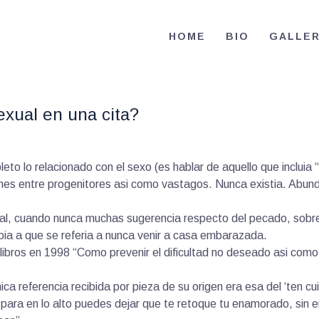
HOME
HOME
BIO
GALLE
BIO
RE-ELECT OMAR MASON JUDGE
Election Campaign
CONTACT
exual en una cita?
VOLUNTEER
DONATE
leto lo relacionado con el sexo (es hablar de aquello que incluia
nes entre progenitores asi­ como vastagos. Nunca existia. Abun
al, cuando nunca muchas sugerencia respecto del pecado, sobre 
abia a que se referia a nunca venir a casa embarazada.
libros en 1998 “Como prevenir el dificultad no deseado asi­ com
ica referencia recibida por pieza de su origen era esa del ‘ten c
para en lo alto puedes dejar que te retoque tu enamorado, sin 