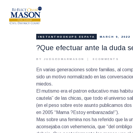
INSTANTHOOKUPS ESPA?A
MARCH 9, 2022
?Que efectuar ante la duda s
BY JUDGEOMARMASON
0
COMMENTS
En varias generaciones sobre familias, al comp
sido un motivo normalizado en las conversacio
miedos.
El mutismo era el patron educativo mas habitu
cautela” de las chicas, que todo el universo s
(en el peso sobre este asunto publicamos dos 
en 2005 “Mama ?Estoy embarazada!”).
Mas sobre una femina nos ha referido que la un
aconsejaba con vehemencia, que “del ombligo 