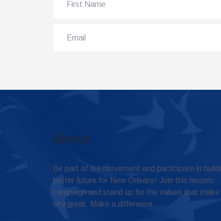
About
Be part of the movement and participate in build
better future for New Orleans! Join this historic
campaign and stand up for the values that make
city great. Make a difference.