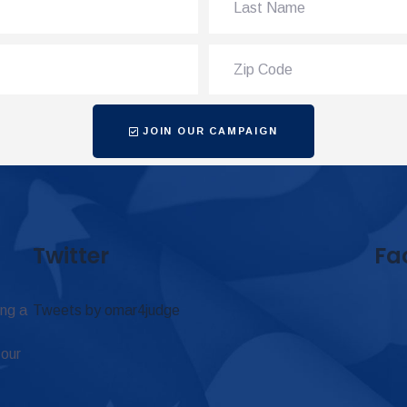
JOIN OUR CAMPAIGN
Twitter
Fa
ing a
Tweets by omar4judge
 our