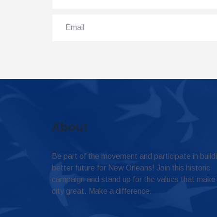
About
Be part of the movement and participate in build
better future for New Orleans! Join this historic
campaign and stand up for the values that make
city great. Make a difference.