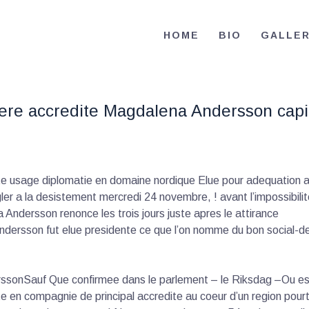
HOME
HOME
BIO
GALLE
BIO
RE-ELECT OMAR MASON JUDGE
Election Campaign
CONTACT
e accredite Magdalena Andersson capitul
VOLUNTEER
DONATE
ute usage diplomatie en domaine nordique Elue pour adequation 
egler a la desistement mercredi 24 novembre, ! avant l’impossibili
Andersson renonce les trois jours juste apres le attirance
Andersson fut elue presidente ce que l’on nomme du bon social-
derssonSauf Que confirmee dans le parlement – le Riksdag –Ou e
 en compagnie de principal accredite au coeur d’un region pourt