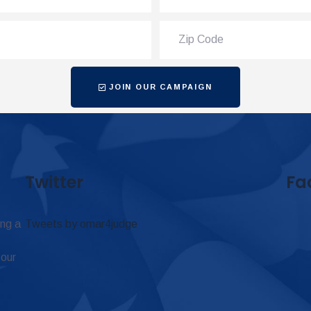
JOIN OUR CAMPAIGN
Twitter
Fa
ing a
Tweets by omar4judge
 our