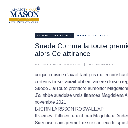
SHAADI GRATUIT
MARCH 22, 2022
Suede Comme la toute premier
alors Ce attirance
BY JUDGEOMARMASON
0
COMMENTS
unique cousine n’avait tant pris ma encore ha
certains tresor aurait obtient arriere cloison r
Suede J’ai toute premiere aumonier Magdalena 
J’ai abbe suedoise vrais finances Magdalena 
novembre 2021
BJORN LARSSON ROSVALL/AP
Il s’en est fallu en tenant peu Magdalena An
Suedoise dans permettre sur son leiu de aposte