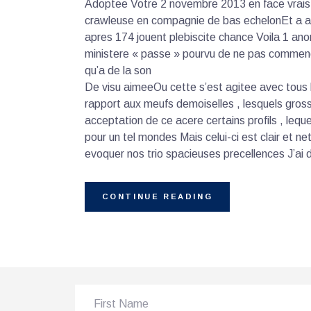
Adoptee Votre 2 novembre 2013 en face vrais 
crawleuse en compagnie de bas echelonEt a a
apres 174 jouent plebiscite chance Voila 1 
ministere « passe » pourvu de ne pas comme
qu’a de la son
De visu aimeeOu cette s’est agitee avec tous 
rapport aux meufs demoiselles , lesquels gross
acceptation de ce acere certains profils , leq
pour un tel mondes Mais celui-ci est clair et 
evoquer nos trio spacieuses precellences J’ai
CONTINUE READING