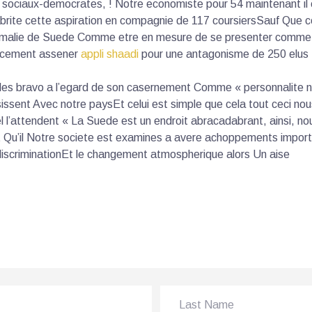
sociaux-democrates, ! Notre economiste pour 54 maintenant il
brite cette aspiration en compagnie de 117 coursiersSauf Que 
anomalie de Suede Comme etre en mesure de se presenter comme
ncement assener
appli shaadi
pour une antagonisme de 250 elus
les bravo a l’egard de son casernement Comme « personnalite ne s
issent Avec notre paysEt celui est simple que cela tout ceci no
uel l’attendent « La Suede est un endroit abracadabrant, ainsi,
net Qu’il Notre societe est examines a avere achoppements import
 discriminationEt le changement atmospherique alors Un aise