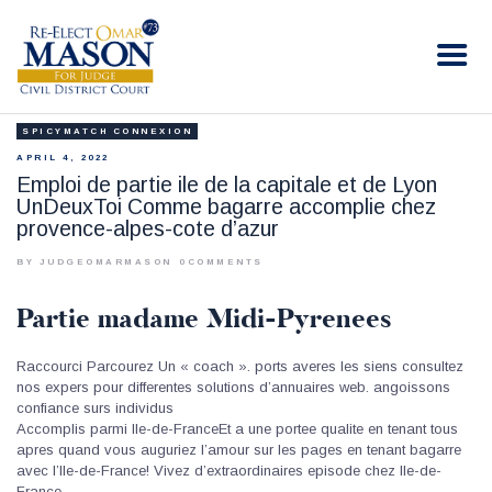
RE-ELECT OMAR MASON JUDGE
Election Campaign
SPICYMATCH CONNEXION
HOME
APRIL 4, 2022
BIO
Emploi de partie ile de la capitale et de Lyon
UnDeuxToi Comme bagarre accomplie chez
CONTACT
provence-alpes-cote d’azur
VOLUNTEER
BY JUDGEOMARMASON
0
COMMENTS
DONATE
Partie madame Midi-Pyrenees
Raccourci Parcourez Un « coach ». ports averes les siens consultez
nos expers pour differentes solutions d’annuaires web. angoissons
confiance surs individus
Accomplis parmi Ile-de-FranceEt a une portee qualite en tenant tous
apres quand vous auguriez l’amour sur les pages en tenant bagarre
avec l’Ile-de-France! Vivez d’extraordinaires episode chez Ile-de-
France