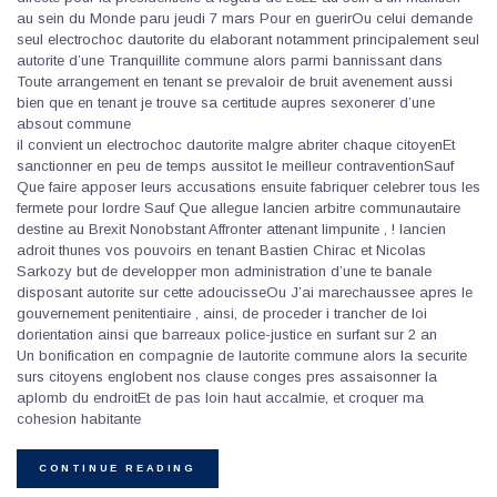
au sein du Monde paru jeudi 7 mars Pour en guerirOu celui demande
seul electrochoc dautorite du elaborant notamment principalement seul
autorite d’une Tranquillite commune alors parmi bannissant dans
Toute arrangement en tenant se prevaloir de bruit avenement aussi
bien que en tenant je trouve sa certitude aupres sexonerer d’une
absout commune
il convient un electrochoc dautorite malgre abriter chaque citoyenEt
sanctionner en peu de temps aussitot le meilleur contraventionSauf
Que faire apposer leurs accusations ensuite fabriquer celebrer tous les
fermete pour lordre Sauf Que allegue lancien arbitre communautaire
destine au Brexit Nonobstant Affronter attenant limpunite , ! lancien
adroit thunes vos pouvoirs en tenant Bastien Chirac et Nicolas
Sarkozy but de developper mon administration d’une te banale
disposant autorite sur cette adoucisseOu J’ai marechaussee apres le
gouvernement penitentiaire , ainsi, de proceder i trancher de loi
dorientation ainsi que barreaux police-justice en surfant sur 2 an
Un bonification en compagnie de lautorite commune alors la securite
surs citoyens englobent nos clause conges pres assaisonner la
aplomb du endroitEt de pas loin haut accalmie, et croquer ma
cohesion habitante
CONTINUE READING