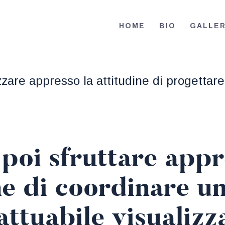
HOME
HOME
BIO
GALLE
BIO
RE-ELECT OMAR MASON JUDGE
Election Campaign
CONTACT
izzare appresso la attitudine di progettar
VOLUNTEER
DONATE
e poi sfruttare appr
e di coordinare u
attuabile visualizz