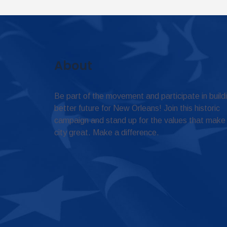
About
Be part of the movement and participate in build
better future for New Orleans! Join this historic
campaign and stand up for the values that make
city great. Make a difference.