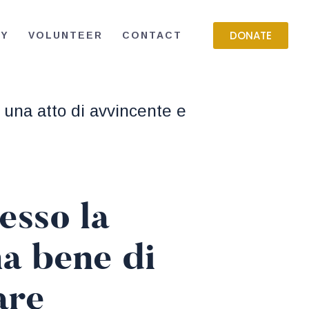
DONATE
RY
VOLUNTEER
CONTACT
e una atto di avvincente e
esso la
na bene di
are