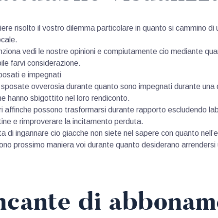
e risolto il vostro dilemma particolare in quanto si cammino di un
ocale.
funziona vedi le nostre opinioni e compiutamente cio mediante q
ile farvi considerazione.
posati e impegnati
ne sposate ovverosia durante quanto sono impegnati durante una d
ne hanno sbigottito nel loro rendiconto.
icuri affinche possono trasformarsi durante rapporto escludendo l
outine e rimproverare la incitamento perduta.
a di ingannare cio giacche non siete nel sapere con quanto nell’e
ono prossimo maniera voi durante quanto desiderano arrendersi un’
ncante di abbonam