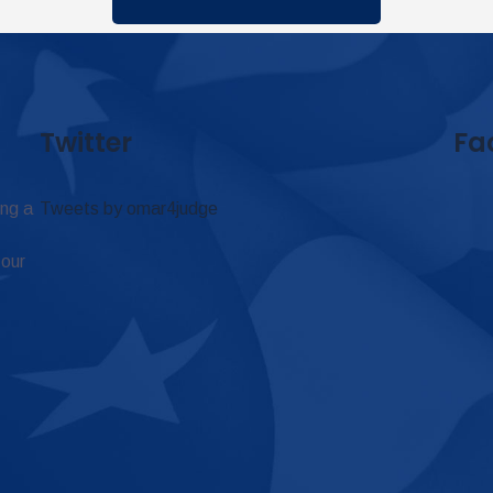
Twitter
Fa
ing a
Tweets by omar4judge
 our