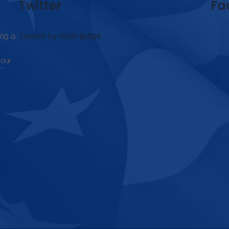
Twitter
Fa
ing a
Tweets by omar4judge
 our