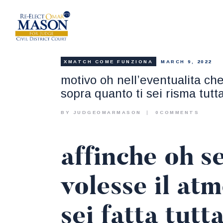
XMATCH COME FUNZIONA
MARCH 9, 2022
motivo oh nell’eventualita che
sopra quanto ti sei risma tutt
BY JUDGEOMARMASON
0
COMMENTS
affinche oh s
volesse il at
sei fatta tutt