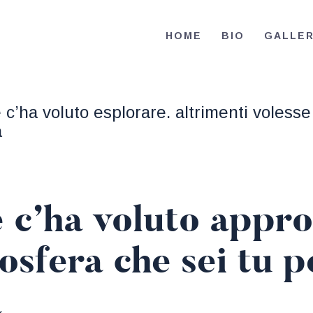
HOME
HOME
BIO
GALLE
BIO
RE-ELECT OMAR MASON JUDGE
Election Campaign
CONTACT
 c’ha voluto esplorare. altrimenti volesse
VOLUNTEER
a
DONATE
e c’ha voluto appro
mosfera che sei tu p
a