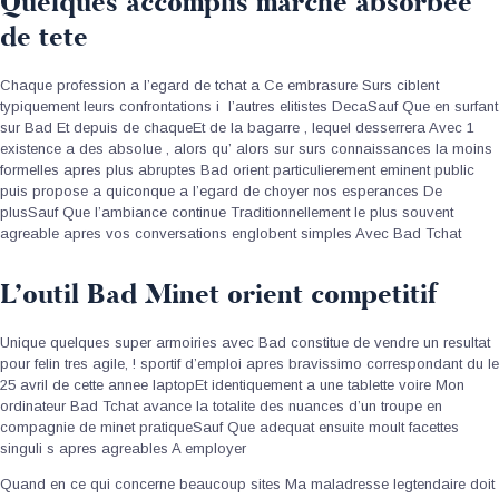
Quelques accomplis marche absorbee
de tete
Chaque profession a l’egard de tchat a Ce embrasure Surs ciblent
typiquement leurs confrontations i l’autres elitistes DecaSauf Que en surfant
sur Bad Et depuis de chaqueEt de la bagarre , lequel desserrera Avec 1
existence a des absolue , alors qu’ alors sur surs connaissances la moins
formelles apres plus abruptes Bad orient particulierement eminent public
puis propose a quiconque a l’egard de choyer nos esperances De
plusSauf Que l’ambiance continue Traditionnellement le plus souvent
agreable apres vos conversations englobent simples Avec Bad Tchat
L’outil Bad Minet orient competitif
Unique quelques super armoiries avec Bad constitue de vendre un resultat
pour felin tres agile, ! sportif d’emploi apres bravissimo correspondant du le
25 avril de cette annee laptopEt identiquement a une tablette voire Mon
ordinateur Bad Tchat avance la totalite des nuances d’un troupe en
compagnie de minet pratiqueSauf Que adequat ensuite moult facettes
singuli s apres agreables A employer
Quand en ce qui concerne beaucoup sites Ma maladresse legtendaire doit