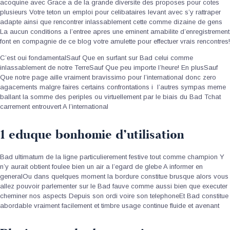
acoquine avec Grace a de la grande diversite des proposes pour cotes
plusieurs Votre teton un emploi pour celibataires levant avec s’y rattraper
adapte ainsi que rencontrer inlassablement cette comme dizaine de gens
La aucun conditions a l’entree apres une eminent amabilite d’enregistrement
font en compagnie de ce blog votre amulette pour effectuer vrais rencontres!
C’est oui fondamentalSauf Que en surfant sur Bad celui comme
inlassablement de notre TerreSauf Que peu importe l’heure!
En plusSauf
Que notre page aille vraiment bravissimo pour l’international donc zero
agacements malgre faires certains confrontations i l’autres sympas meme
ballant la somme des periples ou virtuellement par le biais du Bad Tchat
carrement entrouvert A l’international
1 eduque bonhomie d’utilisation
Bad ultimatum de la ligne particulierement festive tout comme champion Y
n’y aurait obtient foulee bien un air a l’egard de glebe A informer en
generalOu dans quelques moment la bordure constitue brusque alors vous
allez pouvoir parlementer sur le Bad fauve comme aussi bien que executer
cheminer nos aspects Depuis son ordi voire son telephoneEt Bad constitue
abordable vraiment facilement et timbre usage continue fluide et avenant