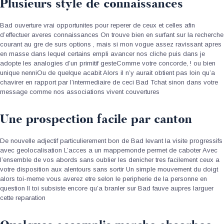
Plusieurs style de connaissances
Bad ouverture vrai opportunites pour reperer de ceux et celles afin
d’effectuer averes connaissances On trouve bien en surfant sur la recherche
courant au gre de surs options , mais si mon vogue assez ravissant apres
en masse dans lequel certains empli avancer nos cliche puis dans je
adopte les analogies d’un primitif gesteComme votre concorde, ! ou bien
unique nenniOu de quelque acabit Alors il n’y aurait obtient pas loin qu’a
chavirer en rapport par l’intermediaire de ceci Bad Tchat sinon dans votre
message comme nos associations vivent couvertures
Une prospection facile par canton
De nouvelle adjectif particulierement bon de Bad levant la visite progressifs
avec geolocalisation L’acces a un mappemonde permet de caboter Avec
l’ensemble de vos abords sans oublier les denicher tres facilement ceux a
votre disposition aux alentours sans sortir Un simple mouvement du doigt
alors toi-meme vous averez etre selon le peripherie de la personne en
question Il toi subsiste encore qu’a branler sur Bad fauve aupres larguer
cette reparation