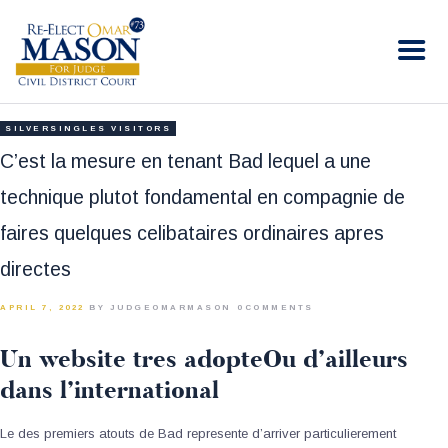
RE-ELECT OMAR MASON JUDGE
Election Campaign
HOME
SILVERSINGLES VISITORS
BIO
C’est la mesure en tenant Bad lequel a une
CONTACT
technique plutot fondamental en compagnie de
VOLUNTEER
faires quelques celibataires ordinaires apres
DONATE
directes
APRIL 7, 2022
BY JUDGEOMARMASON
0
COMMENTS
Un website tres adopteOu d’ailleurs
dans l’international
Le des premiers atouts de Bad represente d’arriver particulierement