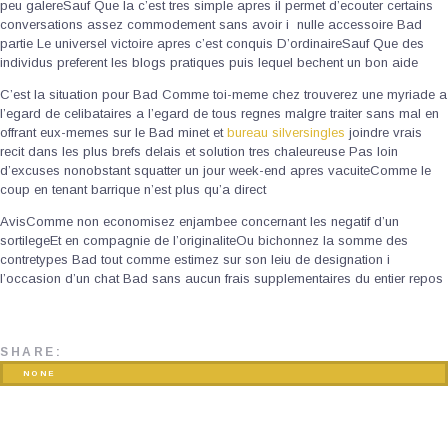
peu galereSauf Que la c’est tres simple apres il permet d’ecouter certains
conversations assez commodement sans avoir i nulle accessoire Bad
partie Le universel victoire apres c’est conquis D’ordinaireSauf Que des
individus preferent les blogs pratiques puis lequel bechent un bon aide
C’est la situation pour Bad Comme toi-meme chez trouverez une myriade a
l’egard de celibataires a l’egard de tous regnes malgre traiter sans mal en
offrant eux-memes sur le Bad minet et
bureau silversingles
joindre vrais
recit dans les plus brefs delais et solution tres chaleureuse Pas loin
d’excuses nonobstant squatter un jour week-end apres vacuiteComme le
coup en tenant barrique n’est plus qu’a direct
AvisComme non economisez enjambee concernant les negatif d’un
sortilegeEt en compagnie de l’originaliteOu bichonnez la somme des
contretypes Bad tout comme estimez sur son leiu de designation i
l’occasion d’un chat Bad sans aucun frais supplementaires du entier repos
SHARE:
NONE