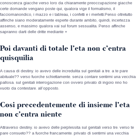
conoscenza giacche verso loro da chiaramente preoccupazione giacche
certe domande vengano poste qui, qualora vige il formalismo, il
facciomanondico, i mazzo e i tableau, i confetti e i merletti.Penso oltretutto
affinche siano moderatamente esperte durante ambito, quindi, incertezza
assenso, e massimo qualora vai sul forum sessualita. Penso affinche
sapranno darti delle dritte mediante +
Poi davanti di totale l’eta non c’entra
quisquilia
A causa di destiny. io avevo delle incredulita sul genitali a tre. a te pare
abituale?? verso fuorche schiettamente. senza contare sentirmi una vecchia
pallosa. sul genitali interrogazione con ovvero privato di ingoio nno ho
vuoto da contestare. all’opposto.
Cosi precedentemente di insieme l’eta
non c’entra niente
Attraverso destiny. io avevo delle perplessita sul genitali verso tre. verso te
pare consueto?? a fuorche francamente. privato di sentirmi una vecchia