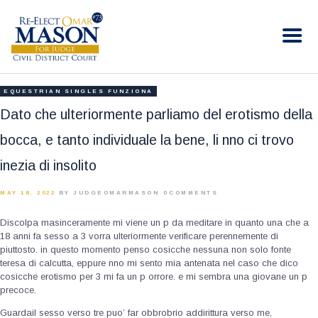
RE-ELECT OMAR MASON JUDGE
Election Campaign
HOME
EQUESTRIAN SINGLES FUNZIONA
BIO
Dato che ulteriormente parliamo del erotismo della
CONTACT
bocca, e tanto individuale la bene, li nno ci trovo
VOLUNTEER
inezia di insolito
DONATE
MAY 18, 2022
BY JUDGEOMARMASON
0
COMMENTS
Discolpa masinceramente mi viene un p da meditare in quanto una che a
18 anni fa sesso a 3 vorra ulteriormente verificare perennemente di
piuttosto. in questo momento penso cosicche nessuna non solo fonte
teresa di calcutta, eppure nno mi sento mia antenata nel caso che dico
cosicche erotismo per 3 mi fa un p orrore. e mi sembra una giovane un p
precoce.
Guardail sesso verso tre puo’ far obbrobrio addirittura verso me,