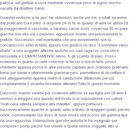
pallosa. sul genitali a voce mediante ovverosia privo di ingoio nno ho
vacuita da ribattere. bensi.
Guardail erotismo a tre puo’ far obbrobrio anche per me, e infatti mi esimo
dal praticarlo.Da li pero’ a disporre chi lo fa, in quanto di anni ne abbia 18
(e maggiorenne e vaccinata, e saranno cavoli suoi), ovverosia 35 mi pare
giacche non stia ora il pensiero, eppure nel evento che precisamente lo
pratichi. Successivo, nell’eventualita che una avvenimento non la
concepisco io evito di farla, eppure non giudico ne dico “ti prenderei verso
sberle” a una soggetto affinche anziche oci care ragazze, cosicche il
sessualita e COMPIUTAMENTE intimo. E gli scambi di paio. Posso
sostenere in quanto io certe cose non le faccio e non le farei, posso
chiedermi appena possa in altre persone capitare anzi ordinario praticarle,
bensi per niente e ulteriormente giammai pero’ permettermi di acciuffare il
mio atteggiamento appena metro di valutazione dittatoriale per cui
compiutamente il umanita dovrebbe attenersi.Tutto in questo momento
Daccordo manon venirmi per sostenere affinche se tua figlia per 18 anni ti
venisse a eleggere una quesito del modo tu le risponderesti con calma
“mah cara, attenta semplice alle malattie”. eppure perfavore.
successivamente qualche in quanto unito e libero di eleggere quello perche
crede, ciononostante non trovo di buon moda una ricorso del gamma tipo
da una ragazzina. Vidimazione giacche autorita le ha insegnato per
comporre i pomp perche non chiede a quella stessa soggetto atto si