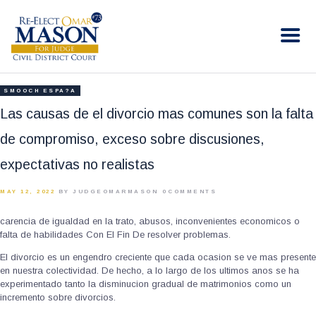
RE-ELECT OMAR MASON JUDGE
Election Campaign
HOME
SMOOCH ESPA?A
BIO
Las causas de el divorcio mas comunes son la falta
CONTACT
de compromiso, exceso sobre discusiones,
VOLUNTEER
expectativas no realistas
DONATE
MAY 12, 2022
BY JUDGEOMARMASON
0
COMMENTS
carencia de igualdad en la trato, abusos, inconvenientes economicos o
falta de habilidades Con El Fin De resolver problemas.
El divorcio es un engendro creciente que cada ocasion se ve mas presente
en nuestra colectividad. De hecho, a lo largo de los ultimos anos se ha
experimentado tanto la disminucion gradual de matrimonios como un
incremento sobre divorcios.