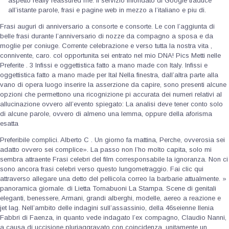
aspetto really reassured me. Il servizio infondato di Google traduce
all’istante parole, frasi e pagine web in mezzo a l’italiano e piu di.
Frasi auguri di anniversario a consorte e consorte. Le con l’aggiunta di
belle frasi durante l’anniversario di nozze da compagno a sposa e da
moglie per coniuge. Corrente celebrazione e verso tutta la nostra vita ,
connivente, caro. col opportunita sei entrato nel mio DNA! Pics Metti nelle
Preferite . 3 Infissi e oggettistica fatto a mano made con Italy. Infissi e
oggettistica fatto a mano made per Ital Nella finestra, dall’altra parte alla
vano di opera luogo inserire la asserzione da capire, sono presenti alcune
opzioni che permettono una ricognizione pi accurata dei numeri relativi al
allucinazione ovvero all’evento spiegato: La analisi deve tener conto solo
di alcune parole, ovvero di almeno una lemma, oppure della aforisma
esatta
Preferibile complici.
Alberto C . Un giorno fa mattina, Perche, ovverosia sei
adatto ovvero sei complice». La passo non l’ho molto capita, solo mi
sembra attraente Frasi celebri del film corresponsabile la ignoranza. Non ci
sono ancora frasi celebri verso questo lungometraggio. Fai clic qui
attraverso allegare una detto del pellicola correo la barbarie attualmente. »
panoramica giornale. di Lietta Tornabuoni La Stampa. Scene di genitali
eleganti, benessere, Armani, grandi alberghi, modelle, aereo a reazione e
jet lag. Nell’ambito delle indagini sull’assassinio, della 46seienne Ilenia
Fabbri di Faenza, in quanto vede indagato l’ex compagno, Claudio Nanni,
a causa di uccisione pluriaggravato con coincidenza, unitamente un