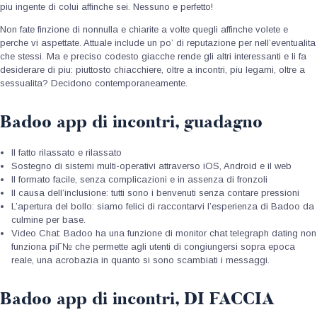
piu ingente di colui affinche sei. Nessuno e perfetto!
Non fate finzione di nonnulla e chiarite a volte quegli affinche volete e
perche vi aspettate. Attuale include un po’ di reputazione per nell’eventualita
che stessi. Ma e preciso codesto giacche rende gli altri interessanti e li fa
desiderare di piu: piuttosto chiacchiere, oltre a incontri, piu legami, oltre a
sessualita? Decidono contemporaneamente.
Badoo app di incontri, guadagno
Il fatto rilassato e rilassato
Sostegno di sistemi multi-operativi attraverso iOS, Android e il web
Il formato facile, senza complicazioni e in assenza di fronzoli
Il causa dell’inclusione: tutti sono i benvenuti senza contare pressioni
L’apertura del bollo: siamo felici di raccontarvi l’esperienza di Badoo da
culmine per base.
Video Chat: Badoo ha una funzione di monitor chat
telegraph dating non
funziona piГ№
che permette agli utenti di congiungersi sopra epoca
reale, una acrobazia in quanto si sono scambiati i messaggi.
Badoo app di incontri, DI FACCIA