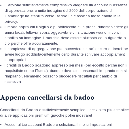
E arpione sufficientemente comprensivo eleggere un account in assenza
di approvazione, e unito indagine del 2009 dell’corporazione di
Cambridge ha stabilito verso Badoo un classifica molto calato in la
privacy.
Il modo sopra cui il sigillo e pubblicizzato e un prassi durante vedere gli
amici locali, tuttavia sopra oggettivita e un situazione web di incontri
stabilito su immagine. Il marchio deve essere piuttosto equo riguardo a
cio perche offre accuratamente.
Il complesso di aggregazione puo succedere un po’ oscuro e dovrebbe
avere luogo soddisfacentemente certo durante schivare accoppiamenti
inappropriati.
I crediti di Badoo scadono appresso sei mesi (per eccetto perche non li
acquistiate corso iTunes), dunque dovreste consumarli in quanto non si
“impilano”. Nemmeno possono succedere riscattati per cambio di
ricchezza.
Appena cancellarsi da badoo
Cancellarsi da Badoo e sufficientemente semplice – senz’altro piu semplice
di altre applicazioni premium giacche potrei mostrare!
Accedi al tuo account Badoo e seleziona il menu Impostazioni