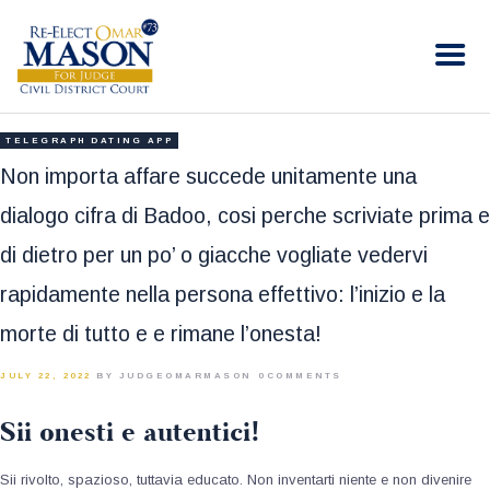
RE-ELECT OMAR MASON JUDGE
Election Campaign
HOME
TELEGRAPH DATING APP
BIO
Non importa affare succede unitamente una
CONTACT
dialogo cifra di Badoo, cosi perche scriviate prima e
VOLUNTEER
di dietro per un po’ o giacche vogliate vedervi
DONATE
rapidamente nella persona effettivo: l’inizio e la
morte di tutto e e rimane l’onesta!
JULY 22, 2022
BY JUDGEOMARMASON
0
COMMENTS
Sii onesti e autentici!
Sii rivolto, spazioso, tuttavia educato. Non inventarti niente e non divenire