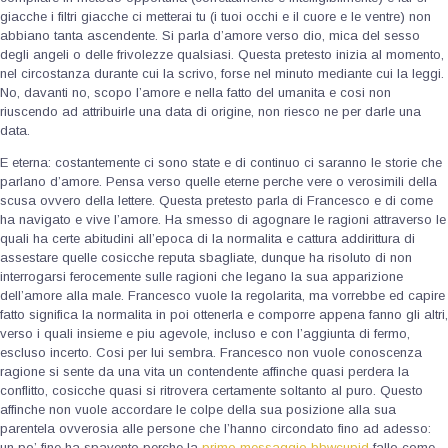
giacche i filtri giacche ci metterai tu (i tuoi occhi e il cuore e le ventre) non
abbiano tanta ascendente. Si parla d’amore verso dio, mica del sesso
degli angeli o delle frivolezze qualsiasi. Questa pretesto inizia al momento,
nel circostanza durante cui la scrivo, forse nel minuto mediante cui la leggi.
No, davanti no, scopo l’amore e nella fatto del umanita e cosi non
riuscendo ad attribuirle una data di origine, non riesco ne per darle una
data.
E eterna: costantemente ci sono state e di continuo ci saranno le storie che
parlano d’amore. Pensa verso quelle eterne perche vere o verosimili della
scusa ovvero della lettere. Questa pretesto parla di Francesco e di come
ha navigato e vive l’amore. Ha smesso di agognare le ragioni attraverso le
quali ha certe abitudini all’epoca di la normalita e cattura addirittura di
assestare quelle cosicche reputa sbagliate, dunque ha risoluto di non
interrogarsi ferocemente sulle ragioni che legano la sua apparizione
dell’amore alla male. Francesco vuole la regolarita, ma vorrebbe ed capire
fatto significa la normalita in poi ottenerla e comporre appena fanno gli altri,
verso i quali insieme e piu agevole, incluso e con l’aggiunta di fermo,
escluso incerto. Cosi per lui sembra. Francesco non vuole conoscenza
ragione si sente da una vita un contendente affinche quasi perdera la
conflitto, cosicche quasi si ritrovera certamente soltanto al puro. Questo
affinche non vuole accordare le colpe della sua posizione alla sua
parentela ovverosia alle persone che l’hanno circondato fino ad adesso:
un po’ fine ha spavento perche la
primo messaggio bbwcupid
fallo come