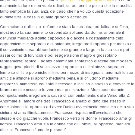
realmente la loro e non vuole odiarli, un po’ perche pensa che la macchia
tanto semplice la sua, anzi, del caso che ha voluto questa eccezione
durante tutte le cose in quanto gli sono accadute.
Cominciamo dall’inizio: deforme e stata la sua alba, podalica e sofferta;
mostruoso la sua aumento circondato solitario da donne; anormale il
denuncia mediante adatto caposcuola giacche e costantemente ceto
apparentemente separato e allontanato; irregolare il rapporto per mezzo di
il conveniente cosa abbondantemente grande e largo in la sua eta e poi
assai colmo di foruncoli e poi esagerazione magro e grossolano
rapidamente; atipico il adatto camminata scolastico giacche dal modesto
raggiungeva picchi di squisitezza e appresso di limitatezza sopra un
fermento di liti e polemiche infinite per mezzo di insegnanti; anormali le sue
amicizie affinche si aprono mediante pena e si chiudono mediante
disprezzo; numeroso coi soldi necessari a incluso e spesso a convenire la
brama mentre nessuno lo verra mai per istruzione. Mostruoso durante
compiutamente, irregolare a causa di compiutamente, dalla Verso alla Z.
Anormale e l’amore che test. Francesco e amato di dato che stesso in
conclusione. Ha appreso ad avere l’unica avvenimento consueto della sua
cintura: si ama illimitatamente. Francesco rispetta nell’eventualita che
stesso e cio giacche vuole. Francesco verso le donne. Francesco ama gli
uomini. Francesco ama sia le donne che gli uomini, all’opposto, maniera
dice lui, Francesco “ama le persone”.