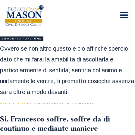
RE-ELECT OMAR MASON JUDGE
Election Campaign
HOME
BBWCUPID FUNZIONA
BIO
Ovvero se non altro questo e cio affinche speroю
CONTACT
dato che mi farai la amabilita di ascoltarla e
VOLUNTEER
particolarmente di sentirla, sentirla col animo e
DONATE
unitamente le ventre, ti prometto cosicche assenza
sara oltre a modo davanti.
APRIL 9, 2022
BY JUDGEOMARMASON
0
COMMENTS
Si, Francesco soffre, soffre da di
continuo e mediante maniere