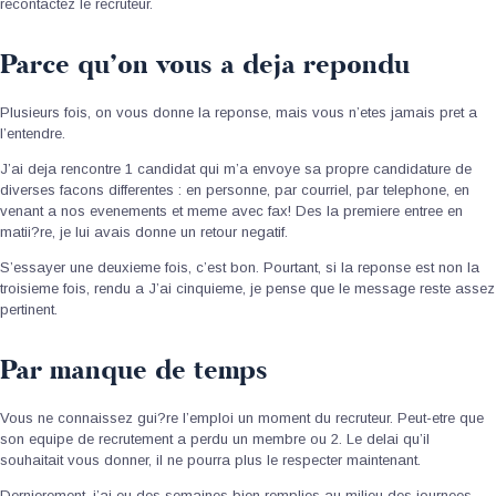
recontactez le recruteur.
Parce qu’on vous a deja repondu
Plusieurs fois, on vous donne la reponse, mais vous n’etes jamais pret a
l’entendre.
J’ai deja rencontre 1 candidat qui m’a envoye sa propre candidature de
diverses facons differentes : en personne, par courriel, par telephone, en
venant a nos evenements et meme avec fax! Des la premiere entree en
matii?re, je lui avais donne un retour negatif.
S’essayer une deuxieme fois, c’est bon. Pourtant, si la reponse est non la
troisieme fois, rendu a J’ai cinquieme, je pense que le message reste assez
pertinent.
Par manque de temps
Vous ne connaissez gui?re l’emploi un moment du recruteur. Peut-etre que
son equipe de recrutement a perdu un membre ou 2. Le delai qu’il
souhaitait vous donner, il ne pourra plus le respecter maintenant.
Dernierement, j’ai eu des semaines bien remplies au milieu des journees