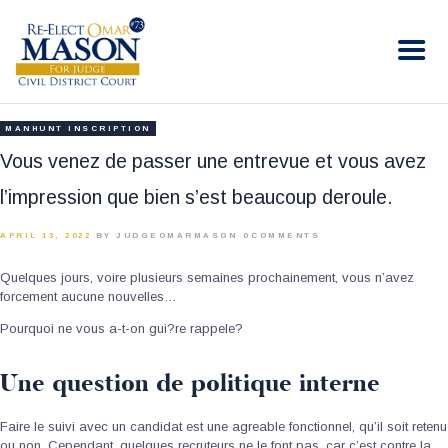
RE-ELECT OMAR MASON JUDGE
Election Campaign
HOME
MANHUNT INSCRIPTION
BIO
Vous venez de passer une entrevue et vous avez
CONTACT
l’impression que bien s’est beaucoup deroule.
VOLUNTEER
APRIL 13, 2022
BY JUDGEOMARMASON
0
COMMENTS
DONATE
Quelques jours, voire plusieurs semaines prochainement, vous n’avez
forcement aucune nouvelles…
Pourquoi ne vous a-t-on gui?re rappele?
Une question de politique interne
Faire le suivi avec un candidat est une agreable fonctionnel, qu’il soit retenu
ou non. Cependant, quelques recruteurs ne le font pas, car c’est contre la