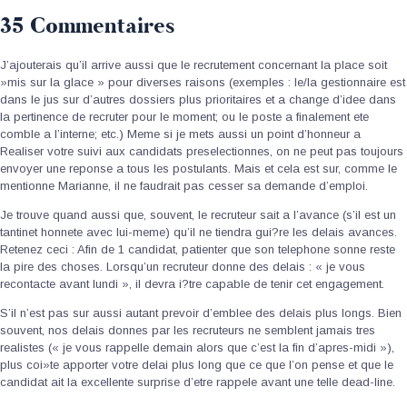
35 Commentaires
J’ajouterais qu’il arrive aussi que le recrutement concernant la place soit
»mis sur la glace » pour diverses raisons (exemples : le/la gestionnaire est
dans le jus sur d’autres dossiers plus prioritaires et a change d’idee dans
la pertinence de recruter pour le moment; ou le poste a finalement ete
comble a l’interne; etc.) Meme si je mets aussi un point d’honneur a
Realiser votre suivi aux candidats preselectionnes, on ne peut pas toujours
envoyer une reponse a tous les postulants. Mais et cela est sur, comme le
mentionne Marianne, il ne faudrait pas cesser sa demande d’emploi.
Je trouve quand aussi que, souvent, le recruteur sait a l’avance (s’il est un
tantinet honnete avec lui-meme) qu’il ne tiendra gui?re les delais avances.
Retenez ceci : Afin de 1 candidat, patienter que son telephone sonne reste
la pire des choses. Lorsqu’un recruteur donne des delais : « je vous
recontacte avant lundi », il devra i?tre capable de tenir cet engagement.
S’il n’est pas sur aussi autant prevoir d’emblee des delais plus longs. Bien
souvent, nos delais donnes par les recruteurs ne semblent jamais tres
realistes (« je vous rappelle demain alors que c’est la fin d’apres-midi »),
plus coi»te apporter votre delai plus long que ce que l’on pense et que le
candidat ait la excellente surprise d’etre rappele avant une telle dead-line.