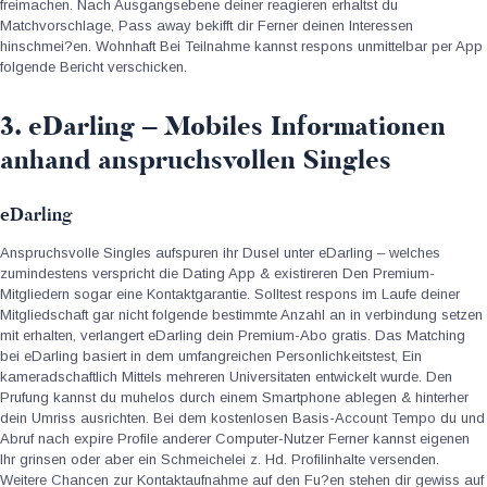
freimachen. Nach Ausgangsebene deiner reagieren erhaltst du
Matchvorschlage, Pass away bekifft dir Ferner deinen Interessen
hinschmei?en. Wohnhaft Bei Teilnahme kannst respons unmittelbar per App
folgende Bericht verschicken.
3. eDarling – Mobiles Informationen
anhand anspruchsvollen Singles
eDarling
Anspruchsvolle Singles aufspuren ihr Dusel unter eDarling – welches
zumindestens verspricht die Dating App & existireren Den Premium-
Mitgliedern sogar eine Kontaktgarantie. Solltest respons im Laufe deiner
Mitgliedschaft gar nicht folgende bestimmte Anzahl an in verbindung setzen
mit erhalten, verlangert eDarling dein Premium-Abo gratis. Das Matching
bei eDarling basiert in dem umfangreichen Personlichkeitstest, Ein
kameradschaftlich Mittels mehreren Universitaten entwickelt wurde. Den
Prufung kannst du muhelos durch einem Smartphone ablegen & hinterher
dein Umriss ausrichten. Bei dem kostenlosen Basis-Account Tempo du und
Abruf nach expire Profile anderer Computer-Nutzer Ferner kannst eigenen
Ihr grinsen oder aber ein Schmeichelei z. Hd. Profilinhalte versenden.
Weitere Chancen zur Kontaktaufnahme auf den Fu?en stehen dir gewiss auf