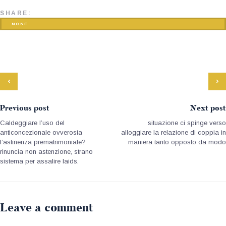
SHARE:
NONE
Previous post
Next post
Caldeggiare l’uso del
situazione ci spinge verso
anticoncezionale ovverosia
alloggiare la relazione di coppia in
l’astinenza prematrimoniale?
maniera tanto opposto da modo
rinuncia non astenzione, strano
sistema per assalire laids.
Leave a comment