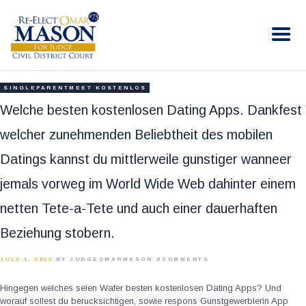
RE-ELECT OMAR MASON JUDGE
Election Campaign
HOME
SINGLEPARENTMEET KOSTENLOS
BIO
Welche besten kostenlosen Dating Apps. Dankfest
CONTACT
welcher zunehmenden Beliebtheit des mobilen
VOLUNTEER
Datings kannst du mittlerweile gunstiger wanneer
DONATE
jemals vorweg im World Wide Web dahinter einem
netten Tete-a-Tete und auch einer dauerhaften
Beziehung stobern.
JULY 1, 2022
BY JUDGEOMARMASON
0
COMMENTS
Hingegen welches seien Wafer besten kostenlosen Dating Apps? Und
worauf sollest du berucksichtigen, sowie respons Gunstgewerblerin App