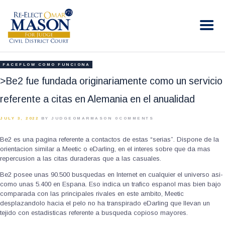
RE-ELECT OMAR MASON JUDGE
Election Campaign
HOME
FACEFLOW COMO FUNCIONA
BIO
>Be2 fue fundada originariamente como un servicio
CONTACT
referente a citas en Alemania en el anualidad
VOLUNTEER
JULY 3, 2022
BY JUDGEOMARMASON
0
COMMENTS
DONATE
Be2 es una pagina referente a contactos de estas “serias”. Dispone de la
orientacion similar a Meetic o eDarling, en el interes sobre que da mas
repercusion a las citas duraderas que a las casuales.
Be2 posee unas 90.500 busquedas en Internet en cualquier el universo asi­
como unas 5.400 en Espana. Eso indica un trafico espanol mas bien bajo
comparada con las principales rivales en este ambito, Meetic
desplazandolo hacia el pelo no ha transpirado eDarling que llevan un
tejido con estadisticas referente a busqueda copioso mayores.